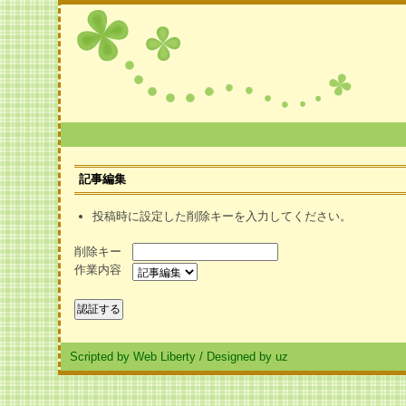
記事編集
投稿時に設定した削除キーを入力してください。
削除キー
作業内容
Scripted by Web Liberty
/
Designed by uz