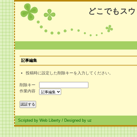
どこでもスウ
記事編集
投稿時に設定した削除キーを入力してください。
削除キー
作業内容
Scripted by Web Liberty
/
Designed by uz