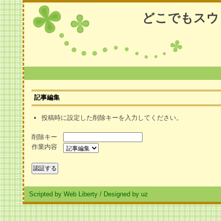
どこでもスウ
記事編集
投稿時に設定した削除キーを入力してください。
削除キー
作業内容
Scripted by Web Liberty
/
Designed by uz