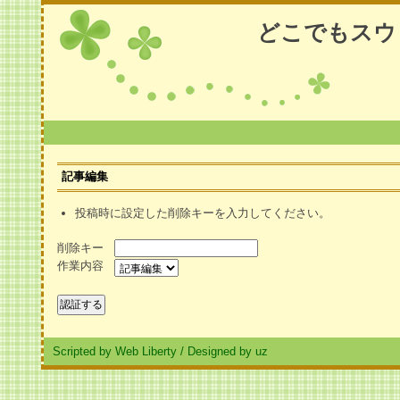
どこでもスウ
記事編集
投稿時に設定した削除キーを入力してください。
削除キー
作業内容
Scripted by Web Liberty
/
Designed by uz