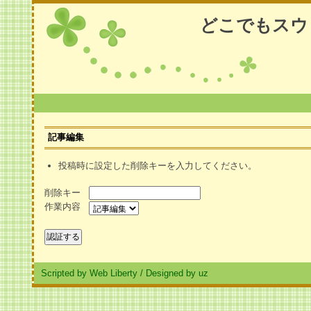
どこでもスウ
記事編集
投稿時に設定した削除キーを入力してください。
削除キー
作業内容
Scripted by Web Liberty
/
Designed by uz