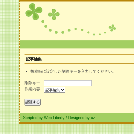
記事編集
投稿時に設定した削除キーを入力してください。
削除キー
作業内容
Scripted by Web Liberty
/
Designed by uz