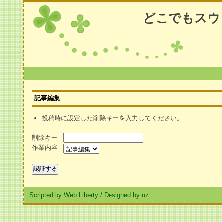
どこでもスウ
記事編集
投稿時に設定した削除キーを入力してください。
削除キー
作業内容
Scripted by Web Liberty
/
Designed by uz