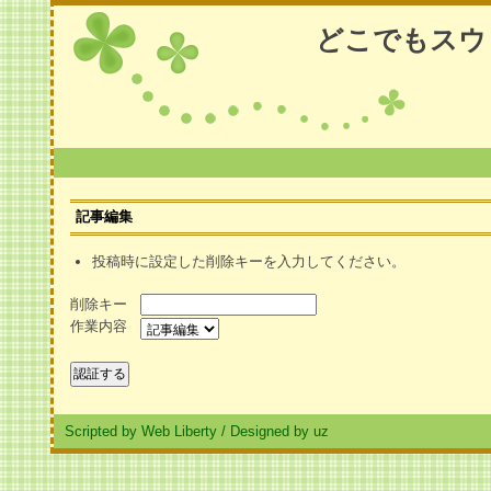
どこでもスウ
記事編集
投稿時に設定した削除キーを入力してください。
削除キー
作業内容
Scripted by Web Liberty
/
Designed by uz