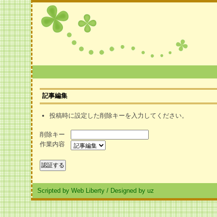
記事編集
投稿時に設定した削除キーを入力してください。
削除キー
作業内容
Scripted by Web Liberty
/
Designed by uz