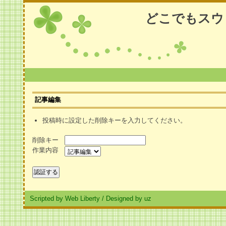
どこでもスウ
記事編集
投稿時に設定した削除キーを入力してください。
削除キー
作業内容
Scripted by Web Liberty
/
Designed by uz