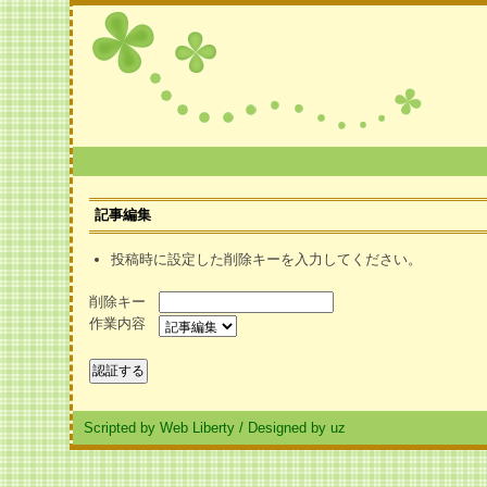
記事編集
投稿時に設定した削除キーを入力してください。
削除キー
作業内容
Scripted by Web Liberty
/
Designed by uz