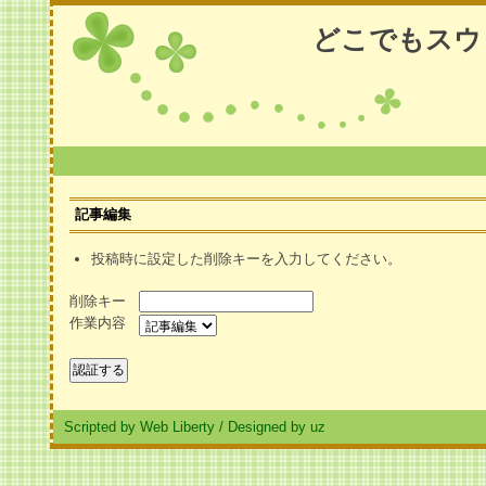
どこでもスウ
記事編集
投稿時に設定した削除キーを入力してください。
削除キー
作業内容
Scripted by Web Liberty
/
Designed by uz