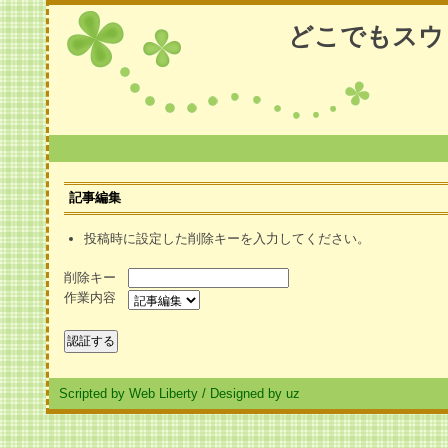
どこでもスウ
記事編集
投稿時に設定した削除キーを入力してください。
削除キー
作業内容
Scripted by Web Liberty
/
Designed by uz