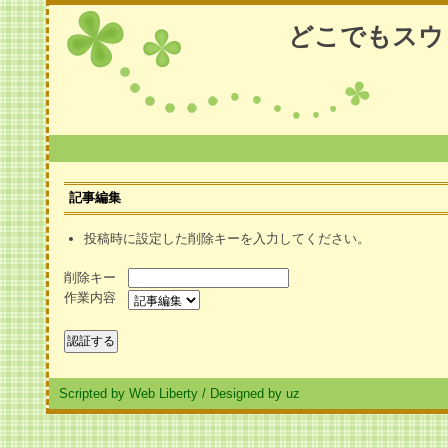
どこでもスウ
記事編集
投稿時に設定した削除キーを入力してください。
削除キー
作業内容
Scripted by Web Liberty
/
Designed by uz