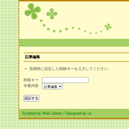
記事編集
投稿時に設定した削除キーを入力してください。
削除キー
作業内容
Scripted by Web Liberty
/
Designed by uz