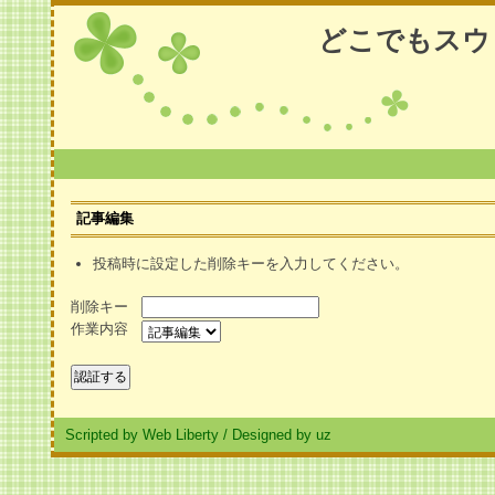
どこでもスウ
記事編集
投稿時に設定した削除キーを入力してください。
削除キー
作業内容
Scripted by Web Liberty
/
Designed by uz