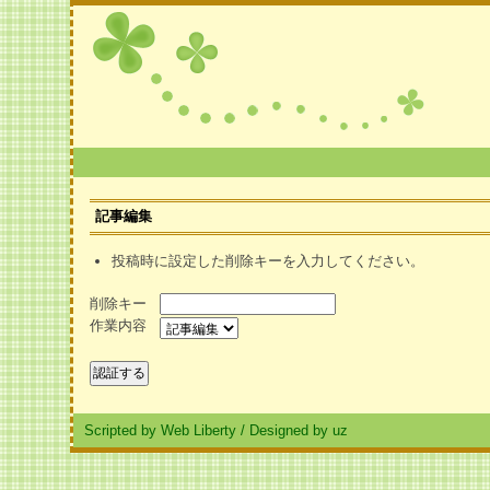
記事編集
投稿時に設定した削除キーを入力してください。
削除キー
作業内容
Scripted by Web Liberty
/
Designed by uz