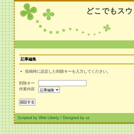
どこでもスウ
記事編集
投稿時に設定した削除キーを入力してください。
削除キー
作業内容
Scripted by Web Liberty
/
Designed by uz