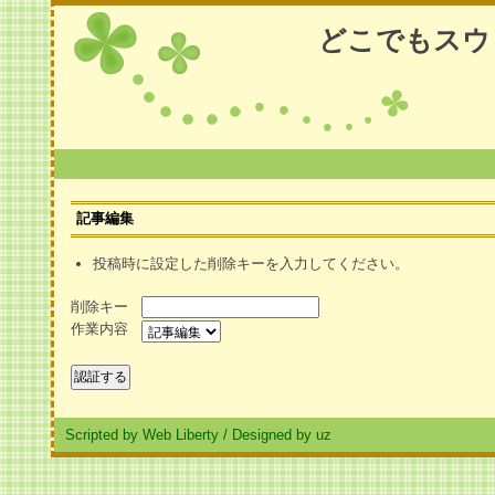
どこでもスウ
記事編集
投稿時に設定した削除キーを入力してください。
削除キー
作業内容
Scripted by Web Liberty
/
Designed by uz