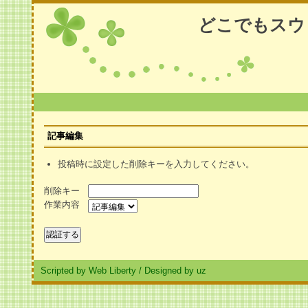
どこでもスウ
記事編集
投稿時に設定した削除キーを入力してください。
削除キー
作業内容
Scripted by Web Liberty
/
Designed by uz