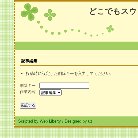
どこでもスウ
記事編集
投稿時に設定した削除キーを入力してください。
削除キー
作業内容
Scripted by Web Liberty
/
Designed by uz