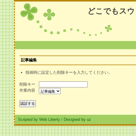
どこでもスウ
記事編集
投稿時に設定した削除キーを入力してください。
削除キー
作業内容
Scripted by Web Liberty
/
Designed by uz