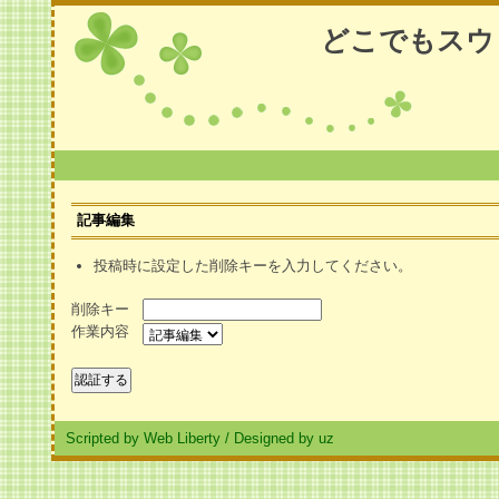
どこでもスウ
記事編集
投稿時に設定した削除キーを入力してください。
削除キー
作業内容
Scripted by Web Liberty
/
Designed by uz