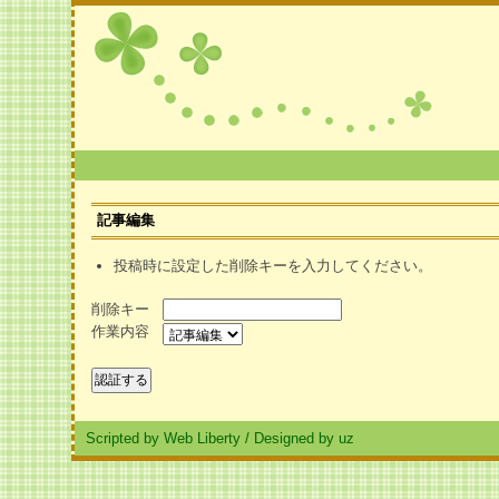
記事編集
投稿時に設定した削除キーを入力してください。
削除キー
作業内容
Scripted by Web Liberty
/
Designed by uz