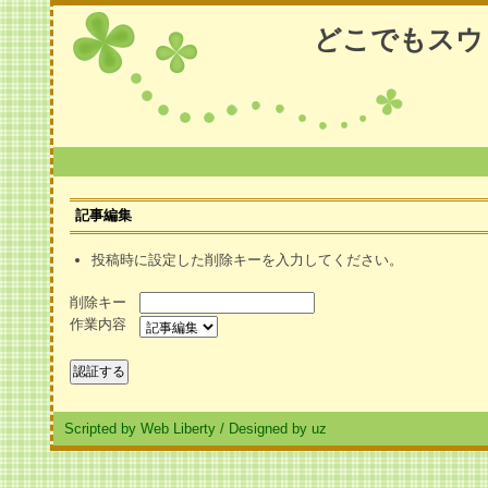
どこでもスウ
記事編集
投稿時に設定した削除キーを入力してください。
削除キー
作業内容
Scripted by Web Liberty
/
Designed by uz