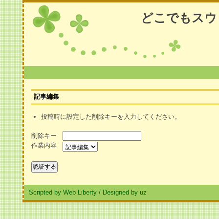
どこでもスウ
記事編集
投稿時に設定した削除キーを入力してください。
削除キー
作業内容
Scripted by Web Liberty
/
Designed by uz