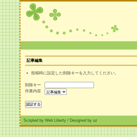
記事編集
投稿時に設定した削除キーを入力してください。
削除キー
作業内容
Scripted by Web Liberty
/
Designed by uz