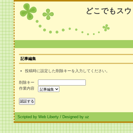
どこでもスウ
記事編集
投稿時に設定した削除キーを入力してください。
削除キー
作業内容
Scripted by Web Liberty
/
Designed by uz