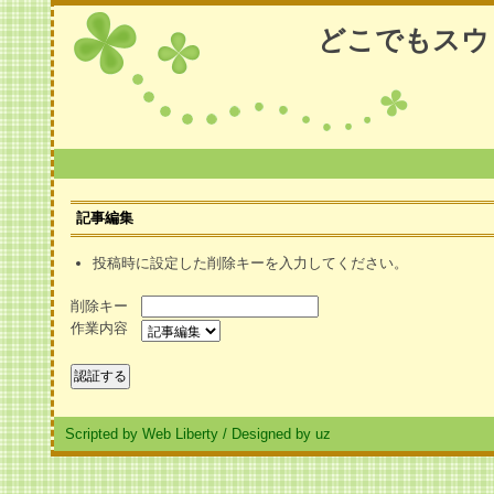
どこでもスウ
記事編集
投稿時に設定した削除キーを入力してください。
削除キー
作業内容
Scripted by Web Liberty
/
Designed by uz