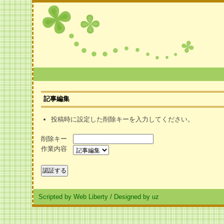
記事編集
投稿時に設定した削除キーを入力してください。
削除キー
作業内容
Scripted by Web Liberty
/
Designed by uz