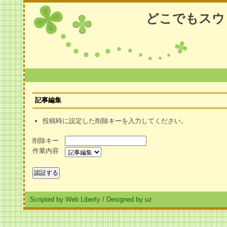
どこでもスウ
記事編集
投稿時に設定した削除キーを入力してください。
削除キー
作業内容
Scripted by Web Liberty
/
Designed by uz