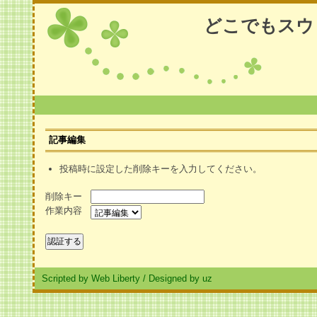
どこでもスウ
記事編集
投稿時に設定した削除キーを入力してください。
削除キー
作業内容
Scripted by Web Liberty
/
Designed by uz