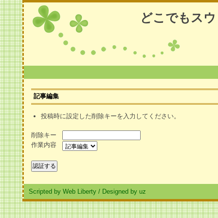
どこでもスウ
記事編集
投稿時に設定した削除キーを入力してください。
削除キー
作業内容
Scripted by Web Liberty
/
Designed by uz