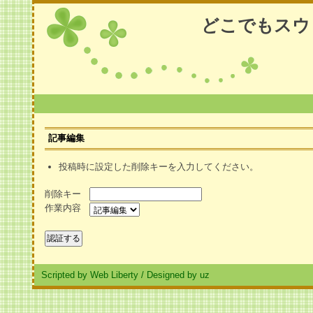
どこでもスウ
記事編集
投稿時に設定した削除キーを入力してください。
削除キー
作業内容
Scripted by Web Liberty
/
Designed by uz