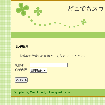
どこでもスウ
記事編集
投稿時に設定した削除キーを入力してください。
削除キー
作業内容
Scripted by Web Liberty
/
Designed by uz