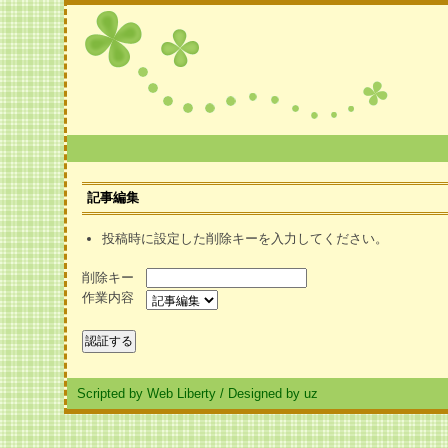
記事編集
投稿時に設定した削除キーを入力してください。
削除キー
作業内容
Scripted by Web Liberty
/
Designed by uz