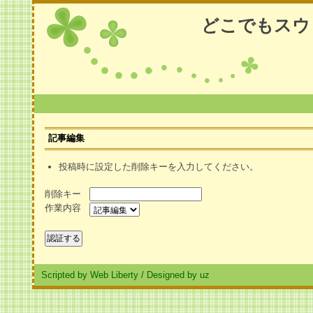
どこでもスウ
記事編集
投稿時に設定した削除キーを入力してください。
削除キー
作業内容
Scripted by Web Liberty
/
Designed by uz