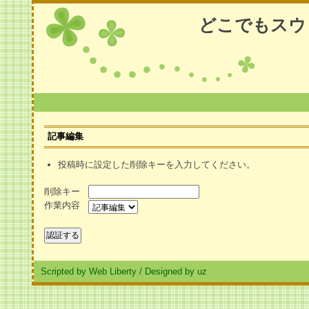
どこでもスウ
記事編集
投稿時に設定した削除キーを入力してください。
削除キー
作業内容
Scripted by Web Liberty
/
Designed by uz