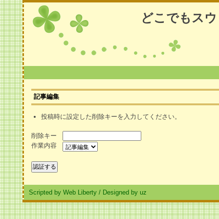
どこでもスウ
記事編集
投稿時に設定した削除キーを入力してください。
削除キー
作業内容
Scripted by Web Liberty
/
Designed by uz