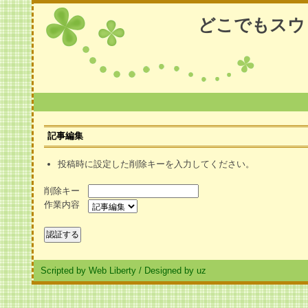
どこでもスウ
記事編集
投稿時に設定した削除キーを入力してください。
削除キー
作業内容
Scripted by Web Liberty
/
Designed by uz