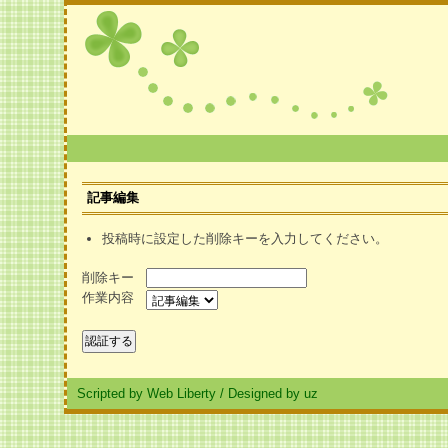
記事編集
投稿時に設定した削除キーを入力してください。
削除キー
作業内容
Scripted by Web Liberty
/
Designed by uz