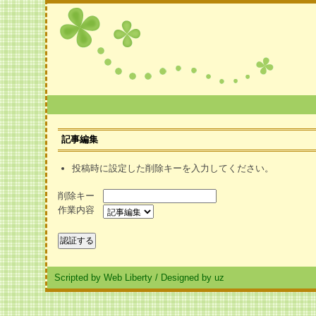
記事編集
投稿時に設定した削除キーを入力してください。
削除キー
作業内容
Scripted by Web Liberty
/
Designed by uz