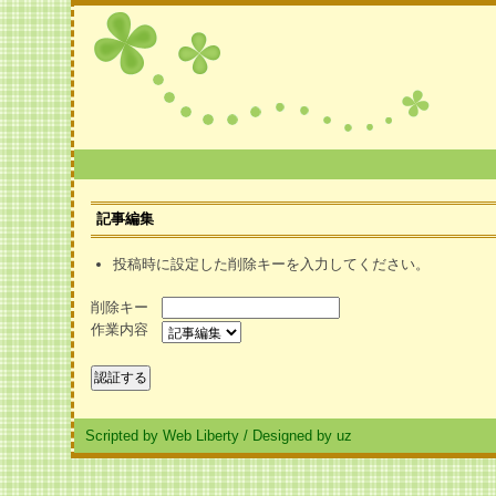
記事編集
投稿時に設定した削除キーを入力してください。
削除キー
作業内容
Scripted by Web Liberty
/
Designed by uz