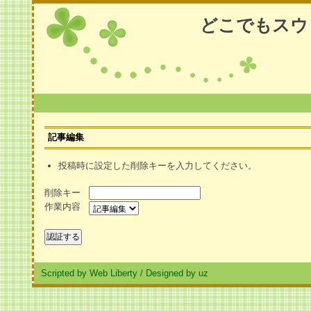
どこでもスウ
記事編集
投稿時に設定した削除キーを入力してください。
削除キー
作業内容
Scripted by Web Liberty
/
Designed by uz