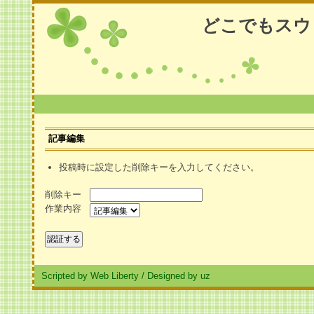
どこでもスウ
記事編集
投稿時に設定した削除キーを入力してください。
削除キー
作業内容
Scripted by Web Liberty
/
Designed by uz