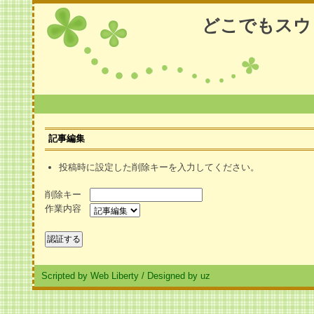
どこでもスウ
記事編集
投稿時に設定した削除キーを入力してください。
削除キー
作業内容
Scripted by Web Liberty
/
Designed by uz