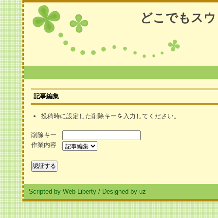
どこでもスウ
記事編集
投稿時に設定した削除キーを入力してください。
削除キー
作業内容
Scripted by Web Liberty
/
Designed by uz