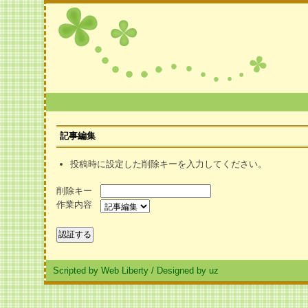
記事編集
投稿時に設定した削除キーを入力してください。
削除キー
作業内容
Scripted by Web Liberty
/
Designed by uz