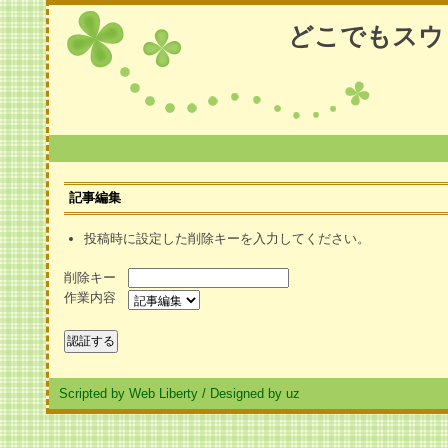
どこでもスウ
記事編集
投稿時に設定した削除キーを入力してください。
削除キー
作業内容
Scripted by Web Liberty
/
Designed by uz