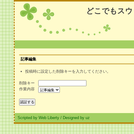
どこでもスウ
記事編集
投稿時に設定した削除キーを入力してください。
削除キー
作業内容
Scripted by Web Liberty
/
Designed by uz